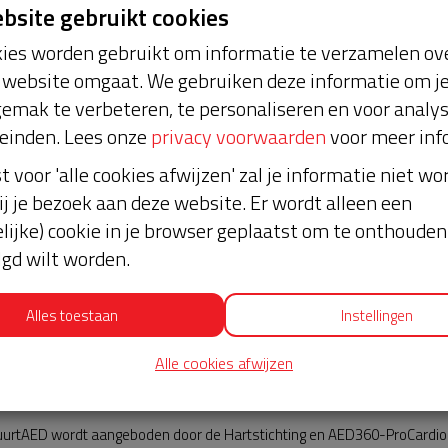
ebsite gebruikt cookies
ies worden gebruikt om informatie te verzamelen ove
website omgaat. We gebruiken deze informatie om j
emak te verbeteren, te personaliseren en voor analy
einden. Lees onze
privacy voorwaarden
voor meer inf
st voor 'alle cookies afwijzen' zal je informatie niet w
W, DELFT
Nieuws
ij je bezoek aan deze website. Er wordt alleen een
lijke) cookie in je browser geplaatst om te onthouden 
lgd wilt worden.
Alles toestaan
Instellingen
Alle cookies afwijzen
AED360-ProCardio
urtAED wordt aangeboden door de Hartstichting en AED360-ProCardio. 