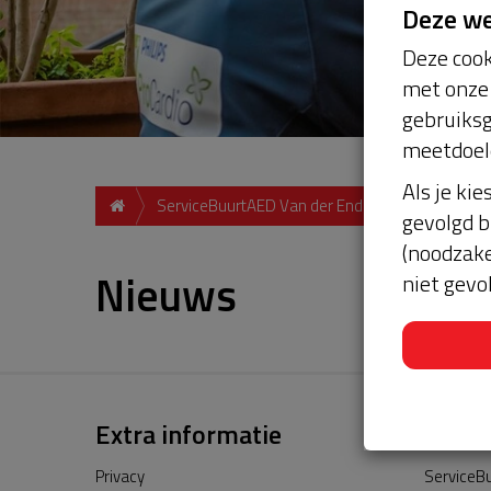
Deze w
Deze cook
met onze 
gebruiksg
meetdoel
Als je kie
ServiceBuurtAED Van der Endetuinen 3, 2614 M
gevolgd b
(noodzake
Nieuws
niet gevo
Extra informatie
Privacy
ServiceBu