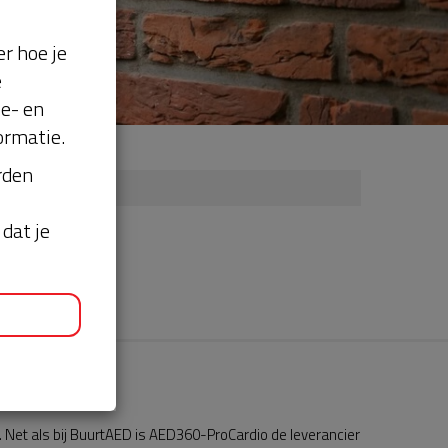
r hoe je
e
se- en
ormatie.
orden
dat je
Net als bij BuurtAED is AED360-ProCardio de leverancier