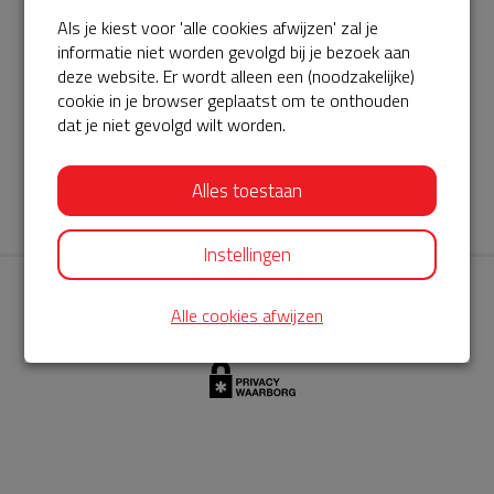
Als je kiest voor 'alle cookies afwijzen' zal je
AED360-ProCardio
informatie niet worden gevolgd bij je bezoek aan
ServiceBuurtAED wordt aangeboden door de Hartstichting en
deze website. Er wordt alleen een (noodzakelijke)
cookie in je browser geplaatst om te onthouden
AED360-ProCardio. Net als bij BuurtAED is AED360-ProCardio
dat je niet gevolgd wilt worden.
de leverancier van het servicepakket en ontzorgen zij jou de
komende jaren. AED360-ProCardio is gespecialiseerd in de
Alles toestaan
levering en het onderhoud van Philips AED’s.
Instellingen
Alle cookies afwijzen