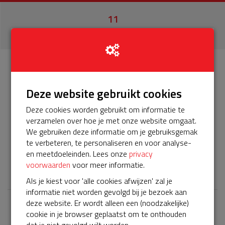
11
donaties
Info
Donateurs
11
Deze website gebruikt cookies
Deze cookies worden gebruikt om informatie te
Het servicepakket van onze BuurtAED loopt in oktober
verzamelen over hoe je met onze website omgaat.
2024 af en Unive heeft momenteel een actie met een
We gebruiken deze informatie om je gebruiksgemak
bijdrage van 200 euro. Help je mee? Doneer voor ons 5
te verbeteren, te personaliseren en voor analyse-
jarig servicepakket!
en meetdoeleinden. Lees onze
privacy
𝕏
voorwaarden
voor meer informatie.
Als je kiest voor 'alle cookies afwijzen' zal je
informatie niet worden gevolgd bij je bezoek aan
deze website. Er wordt alleen een (noodzakelijke)
cookie in je browser geplaatst om te onthouden
Laatste donaties
dat je niet gevolgd wilt worden.