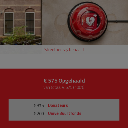
Streefbedrag behaald
€ 575
Opgehaald
van totaal € 575 (100%)
Donateurs
€ 375
Univé Buurtfonds
€ 200