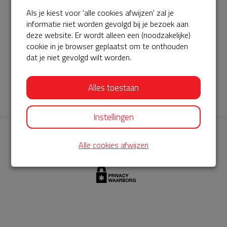
Als je kiest voor 'alle cookies afwijzen' zal je
AED360-ProCardio
informatie niet worden gevolgd bij je bezoek aan
ServiceBuurtAED wordt aangeboden door de Hartstichting en
deze website. Er wordt alleen een (noodzakelijke)
cookie in je browser geplaatst om te onthouden
AED360-ProCardio. Net als bij BuurtAED is AED360-ProCardio
dat je niet gevolgd wilt worden.
de leverancier van het servicepakket en ontzorgen zij jou de
komende jaren. AED360-ProCardio is gespecialiseerd in de
Alles toestaan
levering en het onderhoud van Philips AED’s.
Instellingen
Alle cookies afwijzen