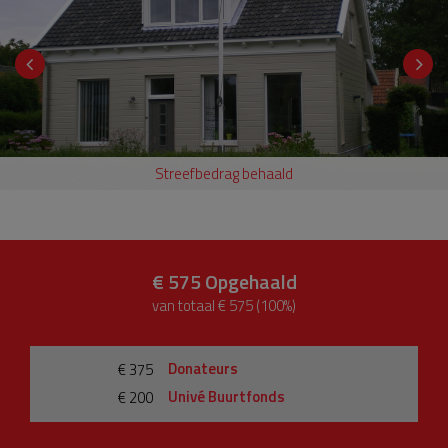
Streefbedrag behaald
€ 575
Opgehaald
van totaal € 575 (100%)
Donateurs
€ 375
Univé Buurtfonds
€ 200