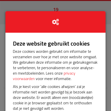
19
donaties
Info
Donateurs
19
Deze website gebruikt cookies
Deze cookies worden gebruikt om informatie te
Het servicepakket van onze BuurtAED verloopt bijna en
verzamelen over hoe je met onze website omgaat.
moet worden verlengd, zodat onze AED gebruiksklaar
We gebruiken deze informatie om je gebruiksgemak
blijft. Help je mee? Doneer voor ons servicepakket!
te verbeteren, te personaliseren en voor analyse-
en meetdoeleinden. Lees onze
privacy
𝕏
voorwaarden
voor meer informatie.
Als je kiest voor 'alle cookies afwijzen' zal je
informatie niet worden gevolgd bij je bezoek aan
deze website. Er wordt alleen een (noodzakelijke)
Laatste donaties
cookie in je browser geplaatst om te onthouden
Bekijk alle
dat je niet gevolgd wilt worden.