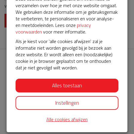
verzamelen over hoe je met onze website omgaat.
van onze BuurtAED verloopt bijna en moet worden verlengd,
We gebruiken deze informatie om je gebruiksgemak
zodat onze AED gebruiksklaar blijft. Help je mee om dit voor de
te verbeteren, te personaliseren en voor analyse-
komende 5 jaar weer mogelijk te maken? Doneer mee voor
Lees meer
en meetdoeleinden. Lees onze
privacy
ons servicepakket!!!
voorwaarden
voor meer informatie.
Als je kiest voor 'alle cookies afwijzen' zal je
informatie niet worden gevolgd bij je bezoek aan
deze website. Er wordt alleen een (noodzakelijke)
cookie in je browser geplaatst om te onthouden
dat je niet gevolgd wilt worden.
Alles toestaan
AED360-ProCardio
ServiceBuurtAED wordt aangeboden door de Hartstichting en
Instellingen
AED360-ProCardio. Net als bij BuurtAED is AED360-ProCardio
Alle cookies afwijzen
de leverancier van het servicepakket en ontzorgen zij jou de
komende jaren. AED360-ProCardio is gespecialiseerd in de