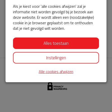
Als je kiest voor 'alle cookies afwijzen' zal je
AED360-ProCardio
informatie niet worden gevolgd bij je bezoek aan
ServiceBuurtAED wordt aangeboden door de Hartstichting en
deze website. Er wordt alleen een (noodzakelijke)
cookie in je browser geplaatst om te onthouden
AED360-ProCardio. Net als bij BuurtAED is AED360-ProCardio
dat je niet gevolgd wilt worden.
de leverancier van het servicepakket en ontzorgen zij jou de
komende jaren. AED360-ProCardio is gespecialiseerd in de
Alles toestaan
levering en het onderhoud van Philips AED’s.
Instellingen
Alle cookies afwijzen