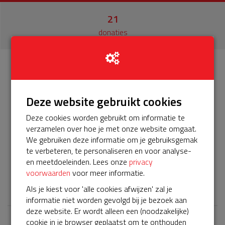
21
donaties
Info
Donateurs
21
Deze website gebruikt cookies
BuurtAED op het La Bohèmeplantsoen 41 in Nieuw-
Deze cookies worden gebruikt om informatie te
Vennep heeft onderhoud nodig, ook de komende 5 jaar!
verzamelen over hoe je met onze website omgaat.
Het servicepakket van onze BuurtAED verloopt bijna en
We gebruiken deze informatie om je gebruiksgemak
moet worden verlengd, zodat onze AED gebruiksklaar
te verbeteren, te personaliseren en voor analyse-
blijft. Help je mee? Doneer voor ons servicepakket!
en meetdoeleinden. Lees onze
privacy
voorwaarden
voor meer informatie.
𝕏
Als je kiest voor 'alle cookies afwijzen' zal je
informatie niet worden gevolgd bij je bezoek aan
deze website. Er wordt alleen een (noodzakelijke)
cookie in je browser geplaatst om te onthouden