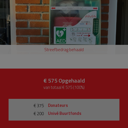
Streefbedrag behaald
€ 575
Opgehaald
van totaal € 575 (100%)
Donateurs
€ 375
Univé Buurtfonds
€ 200