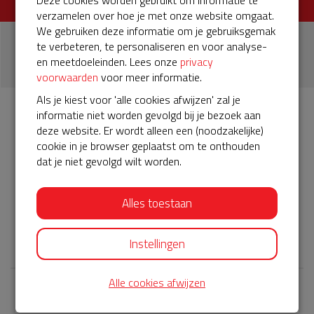
Deze cookies worden gebruikt om informatie te
verzamelen over hoe je met onze website omgaat.
We gebruiken deze informatie om je gebruiksgemak
1
te verbeteren, te personaliseren en voor analyse-
en meetdoeleinden. Lees onze
privacy
donatie
voorwaarden
voor meer informatie.
Als je kiest voor 'alle cookies afwijzen' zal je
informatie niet worden gevolgd bij je bezoek aan
Info
Donateurs
1
deze website. Er wordt alleen een (noodzakelijke)
cookie in je browser geplaatst om te onthouden
dat je niet gevolgd wilt worden.
Het servicepakket van onze BuurtAED verloopt bijna en
moet worden verlengd, zodat onze AED gebruiksklaar
Alles toestaan
blijft. Help je mee? Doneer voor ons servicepakket!
𝕏
Instellingen
Alle cookies afwijzen
Laatste donaties