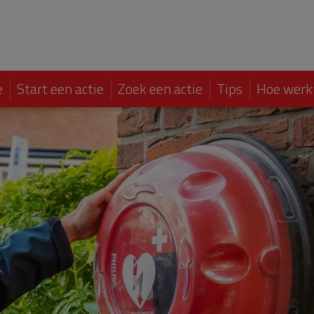
e
Start een actie
Zoek een actie
Tips
Hoe werk