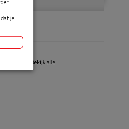
orden
dat je
aties
Bekijk alle