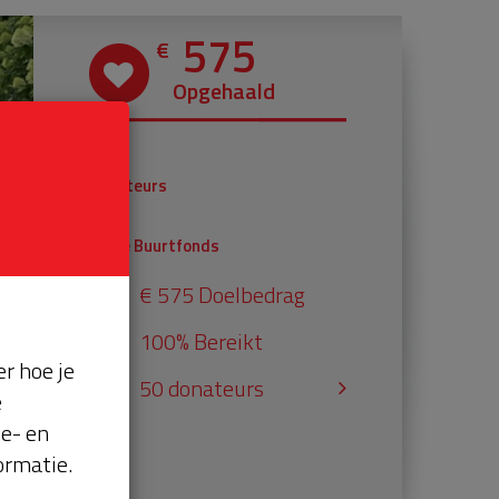
575
€
Opgehaald
€ 375
Donateurs
€ 200
Univé Buurtfonds
€ 575 Doelbedrag
100% Bereikt
r hoe je
50 donateurs
e
se- en
ormatie.