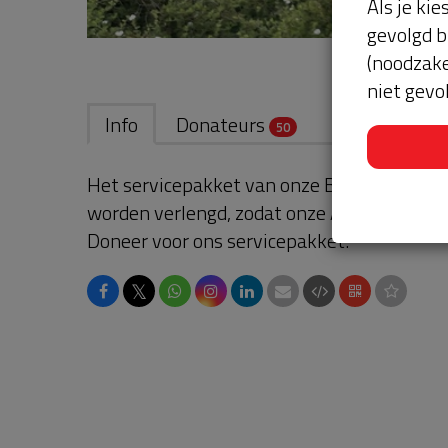
Als je kie
gevolgd b
(noodzake
niet gevo
Info
Donateurs
50
Het servicepakket van onze BuurtAED verl
worden verlengd, zodat onze AED gebruikskl
Doneer voor ons servicepakket!
𝕏