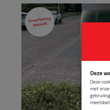
Streefbedrag
behaald
Deze w
Deze cook
met onze 
gebruiksg
meetdoel