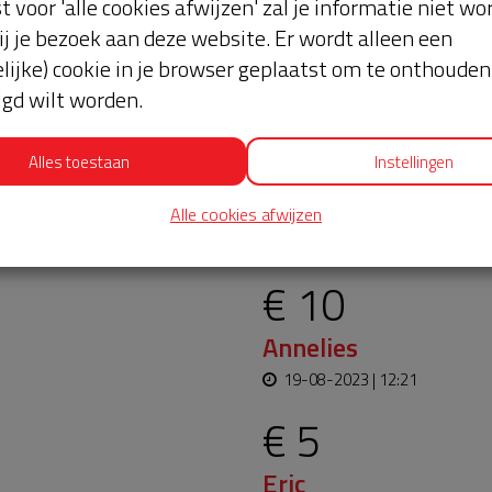
st voor 'alle cookies afwijzen' zal je informatie niet w
ij je bezoek aan deze website. Er wordt alleen een
lijke) cookie in je browser geplaatst om te onthouden 
lgd wilt worden.
Alles toestaan
Instellingen
oopt bijna en moet
Laatste don
Alle cookies afwijzen
aar blijft. Help je mee?
€ 10
Annelies
19-08-2023 | 12:21
€ 5
Eric