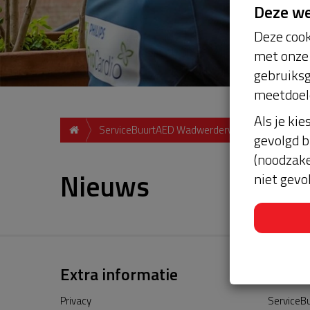
Deze w
Deze cook
met onze 
gebruiksg
meetdoel
Als je kie
ServiceBuurtAED Wadwerderweg, 9988, Usquer
gevolgd b
(noodzake
Nieuws
niet gevo
Extra informatie
Privacy
ServiceBu