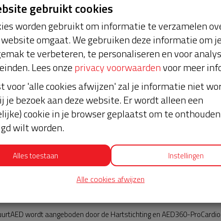
ebsite gebruikt cookies
ies worden gebruikt om informatie te verzamelen ove
website omgaat. We gebruiken deze informatie om j
emak te verbeteren, te personaliseren en voor analy
einden. Lees onze
privacy voorwaarden
voor meer inf
st voor 'alle cookies afwijzen' zal je informatie niet w
t
Nieuws
ij je bezoek aan deze website. Er wordt alleen een
lijke) cookie in je browser geplaatst om te onthouden 
lgd wilt worden.
Alles toestaan
Instellingen
Alle cookies afwijzen
AED360-ProCardio
urtAED wordt aangeboden door de Hartstichting en AED360-ProCardio. 