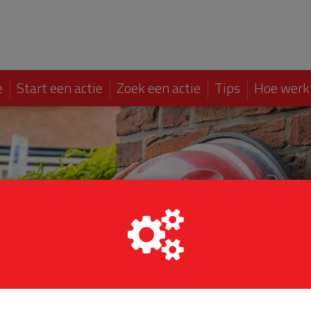
e
Start een actie
Zoek een actie
Tips
Hoe werk