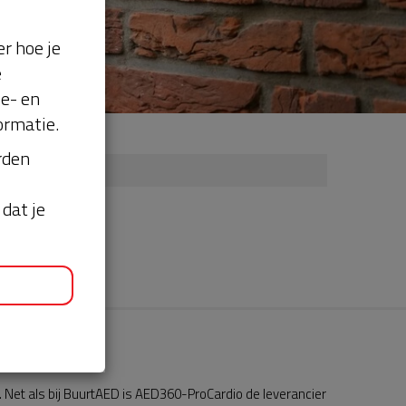
r hoe je
e
se- en
ormatie.
orden
dat je
Net als bij BuurtAED is AED360-ProCardio de leverancier