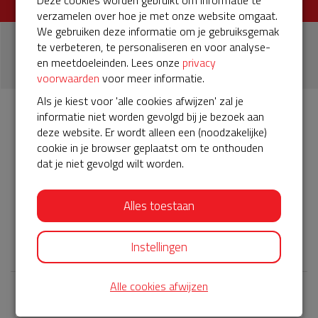
Deze cookies worden gebruikt om informatie te
verzamelen over hoe je met onze website omgaat.
We gebruiken deze informatie om je gebruiksgemak
1
te verbeteren, te personaliseren en voor analyse-
en meetdoeleinden. Lees onze
privacy
donatie
voorwaarden
voor meer informatie.
Als je kiest voor 'alle cookies afwijzen' zal je
informatie niet worden gevolgd bij je bezoek aan
Info
Donateurs
1
deze website. Er wordt alleen een (noodzakelijke)
cookie in je browser geplaatst om te onthouden
dat je niet gevolgd wilt worden.
Het servicepakket van onze BuurtAED verloopt bijna en
moet worden verlengd, zodat onze AED gebruiksklaar
Alles toestaan
blijft. Help je mee? Doneer voor ons servicepakket!
𝕏
Instellingen
Alle cookies afwijzen
Laatste donaties