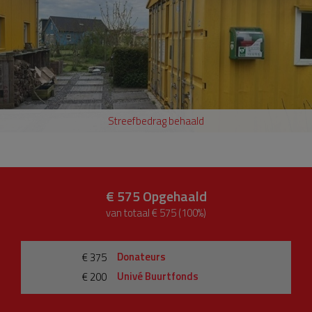
Streefbedrag behaald
€ 575
Opgehaald
van totaal € 575 (100%)
Donateurs
€ 375
Univé Buurtfonds
€ 200