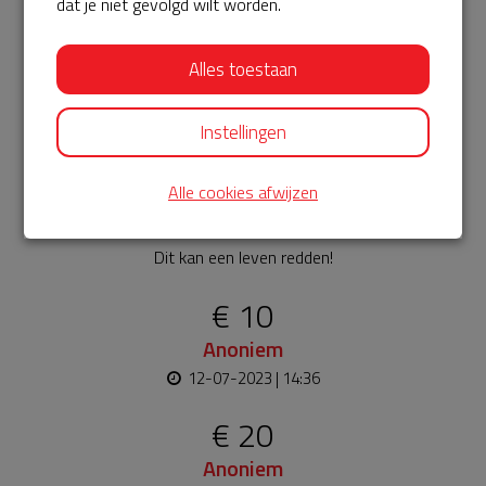
dat je niet gevolgd wilt worden.
€ 50
Alles toestaan
Daan
12-07-2023 | 14:38
Instellingen
€ 10
Anoniem
Alle cookies afwijzen
12-07-2023 | 14:38
Dit kan een leven redden!
€ 10
Anoniem
12-07-2023 | 14:36
€ 20
Anoniem