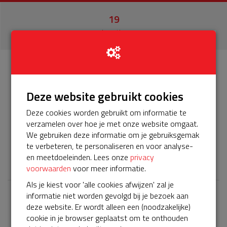
19
donaties
Info
Donateurs
19
Deze website gebruikt cookies
Het servicepakket van onze BuurtAED verloopt bijna en
Deze cookies worden gebruikt om informatie te
moet worden verlengd, zodat onze AED gebruiksklaar
verzamelen over hoe je met onze website omgaat.
blijft. Help je mee? Doneer voor ons servicepakket!
We gebruiken deze informatie om je gebruiksgemak
te verbeteren, te personaliseren en voor analyse-
𝕏
en meetdoeleinden. Lees onze
privacy
voorwaarden
voor meer informatie.
Als je kiest voor 'alle cookies afwijzen' zal je
informatie niet worden gevolgd bij je bezoek aan
Laatste donaties
deze website. Er wordt alleen een (noodzakelijke)
cookie in je browser geplaatst om te onthouden
Bekijk alle