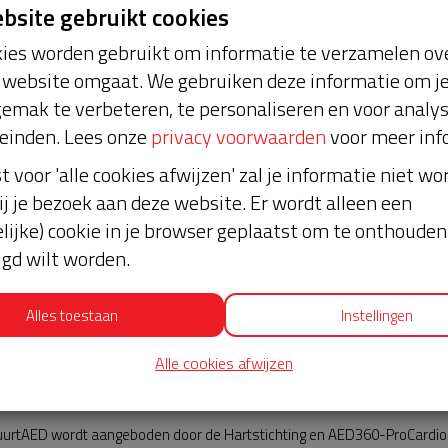
ebsite gebruikt cookies
ies worden gebruikt om informatie te verzamelen ove
website omgaat. We gebruiken deze informatie om j
emak te verbeteren, te personaliseren en voor analy
einden. Lees onze
privacy voorwaarden
voor meer inf
st voor 'alle cookies afwijzen' zal je informatie niet w
Nieuws
ij je bezoek aan deze website. Er wordt alleen een
lijke) cookie in je browser geplaatst om te onthouden 
lgd wilt worden.
Alles toestaan
Instellingen
Alle cookies afwijzen
AED360-ProCardio
urtAED wordt aangeboden door de Hartstichting en AED360-ProCardio. 