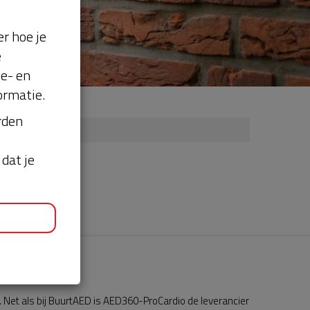
r hoe je
e
se- en
ormatie.
orden
dat je
Net als bij BuurtAED is AED360-ProCardio de leverancier