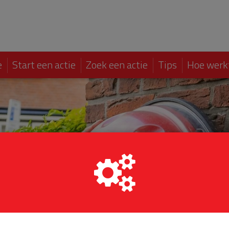
e
Start een actie
Zoek een actie
Tips
Hoe werk