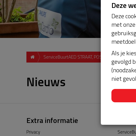
Deze w
Deze cook
met onze 
gebruiksg
meetdoel
Als je kie
ServiceBuurtAED STRAAT, POSTCODE, PLAATS
gevolgd b
(noodzake
Nieuws
niet gevo
Extra informatie
Privacy
ServiceBu