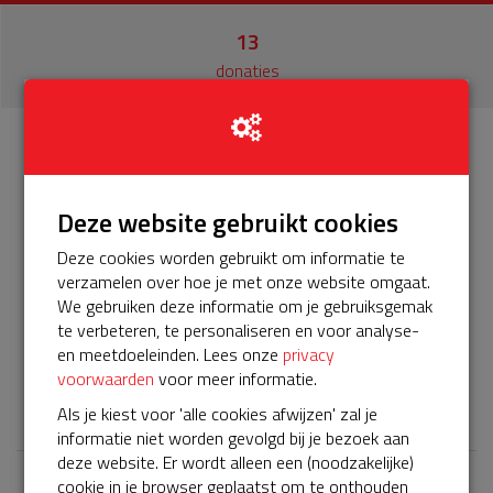
13
donaties
Info
Donateurs
13
Deze website gebruikt cookies
Het servicepakket van onze BuurtAED verloopt bijna en
Deze cookies worden gebruikt om informatie te
moet worden verlengd, zodat onze AED gebruiksklaar
verzamelen over hoe je met onze website omgaat.
blijft. Help je mee? Doneer voor ons servicepakket! Graag
We gebruiken deze informatie om je gebruiksgemak
per huishouden € 34,07.
te verbeteren, te personaliseren en voor analyse-
Ingrid Kloosterman
en meetdoeleinden. Lees onze
privacy
voorwaarden
voor meer informatie.
𝕏
Als je kiest voor 'alle cookies afwijzen' zal je
informatie niet worden gevolgd bij je bezoek aan
deze website. Er wordt alleen een (noodzakelijke)
cookie in je browser geplaatst om te onthouden