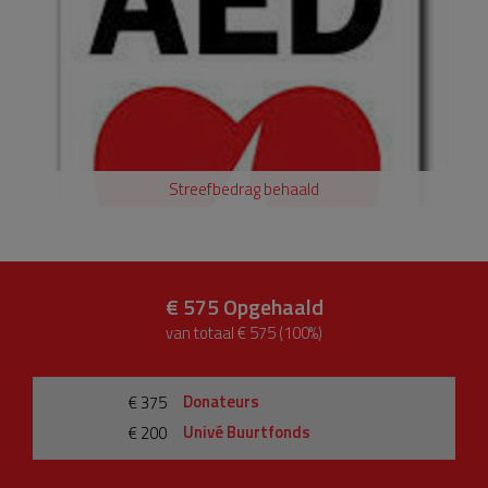
Streefbedrag behaald
€ 575
Opgehaald
van totaal € 575 (100%)
Donateurs
€ 375
Univé Buurtfonds
€ 200