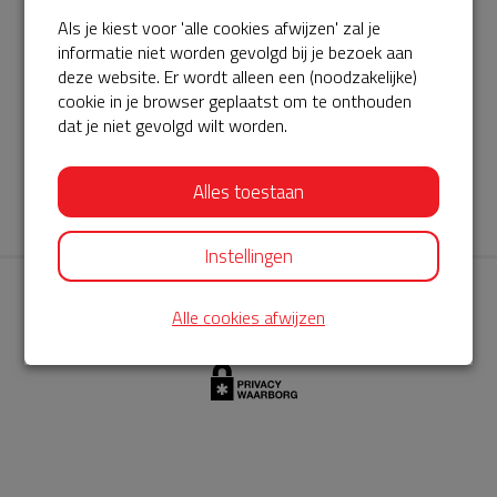
Als je kiest voor 'alle cookies afwijzen' zal je
AED360-ProCardio
informatie niet worden gevolgd bij je bezoek aan
ServiceBuurtAED wordt aangeboden door de Hartstichting en
deze website. Er wordt alleen een (noodzakelijke)
cookie in je browser geplaatst om te onthouden
AED360-ProCardio. Net als bij BuurtAED is AED360-ProCardio
dat je niet gevolgd wilt worden.
de leverancier van het servicepakket en ontzorgen zij jou de
komende jaren. AED360-ProCardio is gespecialiseerd in de
Alles toestaan
levering en het onderhoud van Philips AED’s.
Instellingen
Alle cookies afwijzen