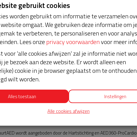
ebsite gebruikt cookies
ies worden gebruikt om informatie te verzamelen ove
website omgaat. We gebruiken deze informatie om j
emak te verbeteren, te personaliseren en voor analy
einden. Lees onze
privacy voorwaarden
voor meer inf
st voor 'alle cookies afwijzen' zal je informatie niet w
Nieuws
ij je bezoek aan deze website. Er wordt alleen een
lijke) cookie in je browser geplaatst om te onthouden 
lgd wilt worden.
Alles toestaan
Instellingen
Alle cookies afwijzen
AED360-ProCardio
urtAED wordt aangeboden door de Hartstichting en AED360-ProCardio. 