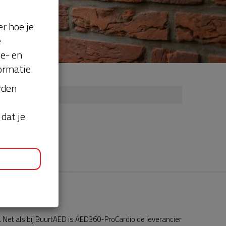
r hoe je
e
se- en
ormatie.
orden
dat je
Net als bij BuurtAED is AED360-ProCardio de leverancier