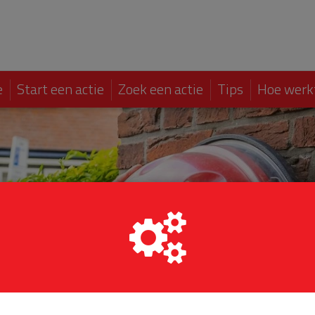
e
Start een actie
Zoek een actie
Tips
Hoe werk