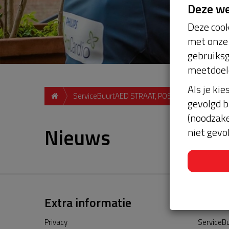
Deze w
Deze cook
met onze 
gebruiksg
meetdoel
Als je kie
ServiceBuurtAED STRAAT, POSTCODE, PLAATS
gevolgd b
(noodzake
Nieuws
niet gevo
Extra informatie
Privacy
ServiceBu