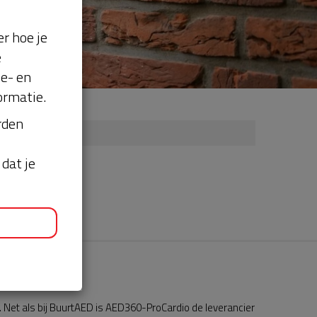
r hoe je
e
se- en
ormatie.
orden
dat je
Net als bij BuurtAED is AED360-ProCardio de leverancier