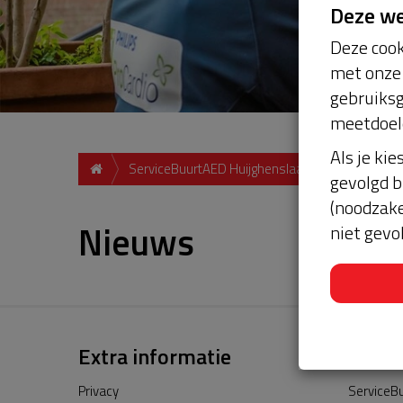
Deze w
Deze cook
met onze 
gebruiksg
meetdoel
Als je kie
ServiceBuurtAED Huijghenslaan, 6824, Arnhem
gevolgd b
(noodzake
Nieuws
niet gevo
Extra informatie
Privacy
ServiceBu