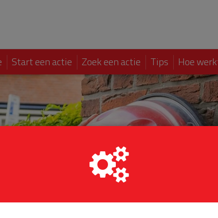
e
Start een actie
Zoek een actie
Tips
Hoe werk