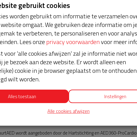
ebsite gebruikt cookies
ies worden gebruikt om informatie te verzamelen ove
website omgaat. We gebruiken deze informatie om j
emak te verbeteren, te personaliseren en voor analy
einden. Lees onze
privacy voorwaarden
voor meer inf
st voor 'alle cookies afwijzen' zal je informatie niet w
Nieuws
ij je bezoek aan deze website. Er wordt alleen een
lijke) cookie in je browser geplaatst om te onthouden 
lgd wilt worden.
Alles toestaan
Instellingen
Alle cookies afwijzen
AED360-ProCardio
urtAED wordt aangeboden door de Hartstichting en AED360-ProCardio. 