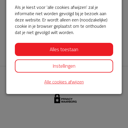
Als je kiest voor 'alle cookies afwijzen' zal je
AED360-ProCardio
informatie niet worden gevolgd bij je bezoek aan
ServiceBuurtAED wordt aangeboden door de Hartstichting en
deze website. Er wordt alleen een (noodzakelijke)
cookie in je browser geplaatst om te onthouden
AED360-ProCardio. Net als bij BuurtAED is AED360-ProCardio
dat je niet gevolgd wilt worden.
de leverancier van het servicepakket en ontzorgen zij jou de
komende jaren. AED360-ProCardio is gespecialiseerd in de
Alles toestaan
levering en het onderhoud van Philips AED’s.
Instellingen
Alle cookies afwijzen