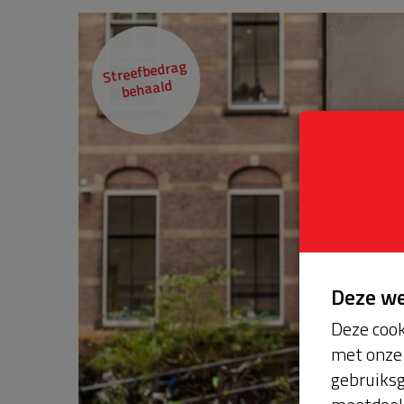
Streefbedrag
behaald
Deze w
Deze cook
met onze 
gebruiksg