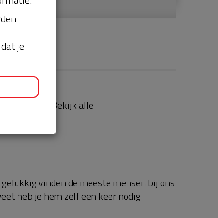
ormatie.
orden
dat je
aties
Bekijk alle
, gelukkig vinden de meeste mensen bij ons
weet heb je hem zelf een keer nodig