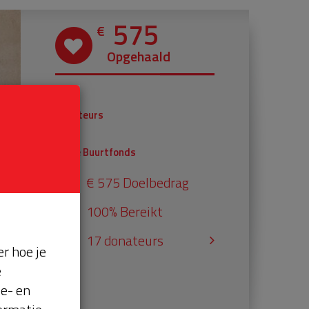
575
€
Opgehaald
€ 375
Donateurs
€ 200
Univé Buurtfonds
€ 575 Doelbedrag
100% Bereikt
17 donateurs
r hoe je
e
se- en