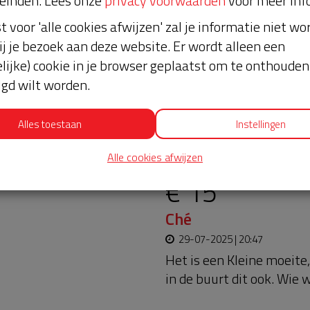
einden. Lees onze
privacy voorwaarden
voor meer inf
st voor 'alle cookies afwijzen' zal je informatie niet w
ij je bezoek aan deze website. Er wordt alleen een
lijke) cookie in je browser geplaatst om te onthouden 
lgd wilt worden.
Alles toestaan
Instellingen
oopt bijna en moet
Laatste don
aar blijft. Help je mee?
Alle cookies afwijzen
€ 15
Ché
29-07-2025 | 20:47
Het is een Kleine moeite
in de buurt dit ook. Wie 