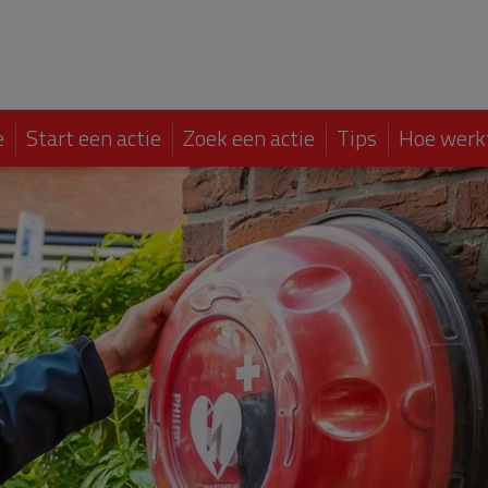
e
Start een actie
Zoek een actie
Tips
Hoe werk