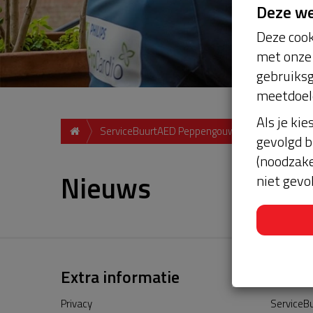
Deze w
Deze cook
met onze 
gebruiksg
meetdoel
Als je kie
ServiceBuurtAED Peppengouw, 1351, Almere
gevolgd b
(noodzake
Nieuws
niet gevo
Extra informatie
Privacy
ServiceBu