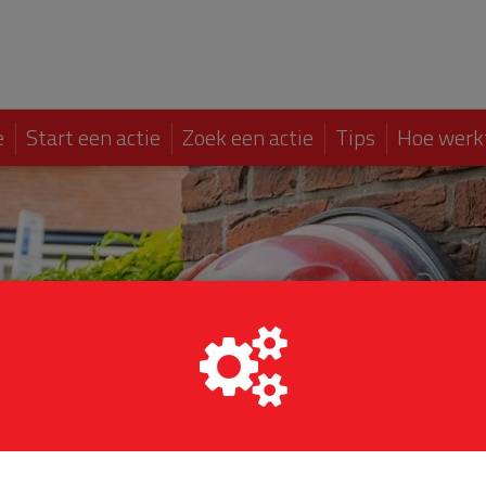
e
Start een actie
Zoek een actie
Tips
Hoe werk