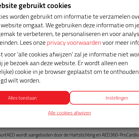
ebsite gebruikt cookies
ies worden gebruikt om informatie te verzamelen ove
website omgaat. We gebruiken deze informatie om j
emak te verbeteren, te personaliseren en voor analy
einden. Lees onze
privacy voorwaarden
voor meer inf
st voor 'alle cookies afwijzen' zal je informatie niet w
Nieuws
ij je bezoek aan deze website. Er wordt alleen een
lijke) cookie in je browser geplaatst om te onthouden 
lgd wilt worden.
Alles toestaan
Instellingen
Alle cookies afwijzen
AED360-ProCardio
urtAED wordt aangeboden door de Hartstichting en AED360-ProCardio. 