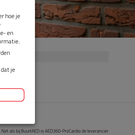
r hoe je
e
se- en
ormatie.
orden
dat je
Net als bij BuurtAED is AED360-ProCardio de leverancier