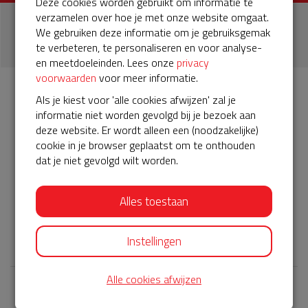
Deze cookies worden gebruikt om informatie te
verzamelen over hoe je met onze website omgaat.
1
We gebruiken deze informatie om je gebruiksgemak
donatie
te verbeteren, te personaliseren en voor analyse-
en meetdoeleinden. Lees onze
privacy
voorwaarden
voor meer informatie.
Als je kiest voor 'alle cookies afwijzen' zal je
Info
Donateurs
Van Ravesteyn-erf
5
1
informatie niet worden gevolgd bij je bezoek aan
deze website. Er wordt alleen een (noodzakelijke)
cookie in je browser geplaatst om te onthouden
Het servicepakket van onze BuurtAED verloopt bijna en
dat je niet gevolgd wilt worden.
moet worden verlengd, zodat onze AED gebruiksklaar
blijft. Help je mee? Doneer voor ons servicepakket!
Alles toestaan
van Ravesteyn-erf 590 Dordrecht
𝕏
Instellingen
Alle cookies afwijzen
Laatste donaties