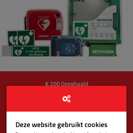
€ 200
Opgehaald
van totaal € 575 (34%)
Donateurs
€ 0
Univé Buurtfonds
€ 200
Deze website gebruikt cookies