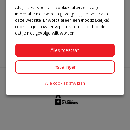
Als je kiest voor 'alle cookies afwijzen' zal je
AED360-ProCardio
informatie niet worden gevolgd bij je bezoek aan
ServiceBuurtAED wordt aangeboden door de Hartstichting en
deze website. Er wordt alleen een (noodzakelijke)
cookie in je browser geplaatst om te onthouden
AED360-ProCardio. Net als bij BuurtAED is AED360-ProCardio
dat je niet gevolgd wilt worden.
de leverancier van het servicepakket en ontzorgen zij jou de
komende jaren. AED360-ProCardio is gespecialiseerd in de
Alles toestaan
levering en het onderhoud van Philips AED’s.
Instellingen
Alle cookies afwijzen