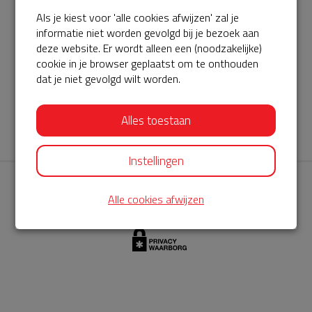
Als je kiest voor 'alle cookies afwijzen' zal je
AED360-ProCardio
informatie niet worden gevolgd bij je bezoek aan
ServiceBuurtAED wordt aangeboden door de Hartstichting en
deze website. Er wordt alleen een (noodzakelijke)
cookie in je browser geplaatst om te onthouden
AED360-ProCardio. Net als bij BuurtAED is AED360-ProCardio
dat je niet gevolgd wilt worden.
de leverancier van het servicepakket en ontzorgen zij jou de
komende jaren. AED360-ProCardio is gespecialiseerd in de
Alles toestaan
levering en het onderhoud van Philips AED’s.
Instellingen
Alle cookies afwijzen