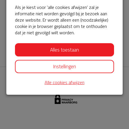
Als je kiest voor 'alle cookies afwijzen' zal je
AED360-ProCardio
informatie niet worden gevolgd bij je bezoek aan
ServiceBuurtAED wordt aangeboden door de Hartstichting en
deze website. Er wordt alleen een (noodzakelijke)
cookie in je browser geplaatst om te onthouden
AED360-ProCardio. Net als bij BuurtAED is AED360-ProCardio
dat je niet gevolgd wilt worden.
de leverancier van het servicepakket en ontzorgen zij jou de
komende jaren. AED360-ProCardio is gespecialiseerd in de
Alles toestaan
levering en het onderhoud van Philips AED’s.
Instellingen
Alle cookies afwijzen