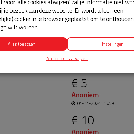
st voor 'alle cookies afwijzen' zal je informatie niet w
ij je bezoek aan deze website. Er wordt alleen een
lijke) cookie in je browser geplaatst om te onthouden 
lgd wilt worden.
Alles toestaan
Instellingen
oopt bijna en moet
Laatste don
Alle cookies afwijzen
aar blijft. Help je mee?
€ 5
Anoniem
01-11-2024 | 15:59
€ 10
Anoniem