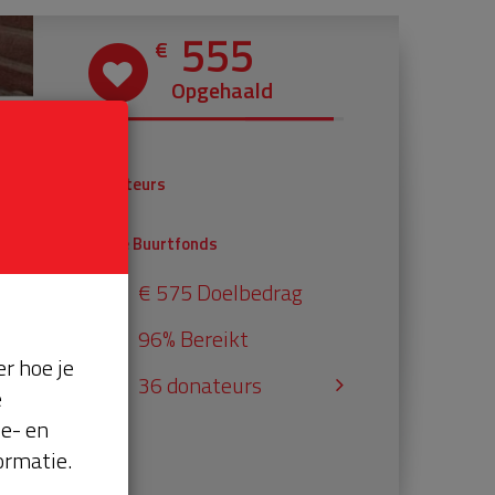
555
€
Opgehaald
€ 355
Donateurs
€ 200
Univé Buurtfonds
€ 575 Doelbedrag
96% Bereikt
r hoe je
36 donateurs
e
se- en
ormatie.