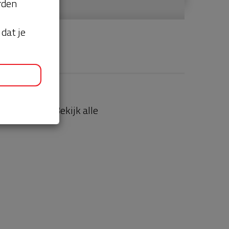
orden
dat je
aties
Bekijk alle