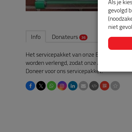
Als je kie
gevolgd b
(noodzake
niet gevo
Info
Donateurs
36
Het servicepakket van onze BuurtAED verl
worden verlengd, zodat onze AED gebruikskl
Doneer voor ons servicepakket!
𝕏