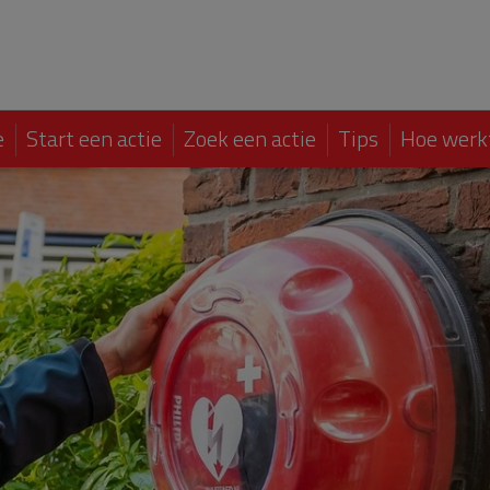
e
Start een actie
Zoek een actie
Tips
Hoe werk