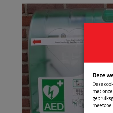
Deze w
Deze cook
met onze 
gebruiksg
meetdoel