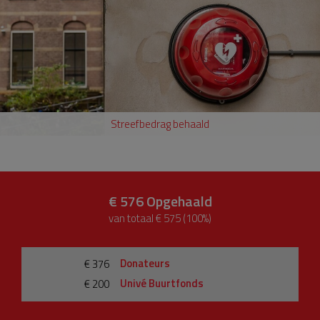
Streefbedrag behaald
€ 576
Opgehaald
van totaal € 575 (100%)
Donateurs
€ 376
Univé Buurtfonds
€ 200