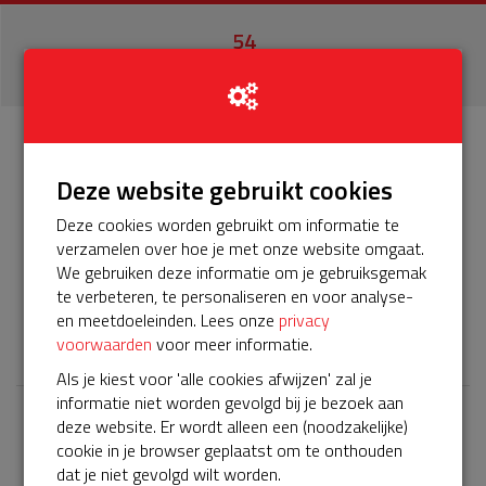
54
donaties
Info
Donateurs
54
Deze website gebruikt cookies
Deze cookies worden gebruikt om informatie te
Het servicepakket van onze BuurtAED verloopt bijna en
verzamelen over hoe je met onze website omgaat.
moet worden verlengd, zodat onze AED gebruiksklaar
We gebruiken deze informatie om je gebruiksgemak
blijft. Help je mee? Doneer voor ons servicepakket!
te verbeteren, te personaliseren en voor analyse-
en meetdoeleinden. Lees onze
privacy
𝕏
voorwaarden
voor meer informatie.
Als je kiest voor 'alle cookies afwijzen' zal je
informatie niet worden gevolgd bij je bezoek aan
deze website. Er wordt alleen een (noodzakelijke)
Laatste donaties
cookie in je browser geplaatst om te onthouden
Bekijk alle
dat je niet gevolgd wilt worden.