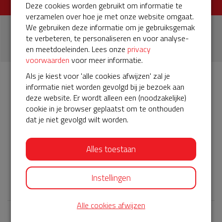
Deze cookies worden gebruikt om informatie te
verzamelen over hoe je met onze website omgaat.
We gebruiken deze informatie om je gebruiksgemak
1
te verbeteren, te personaliseren en voor analyse-
donatie
en meetdoeleinden. Lees onze
privacy
voorwaarden
voor meer informatie.
Als je kiest voor 'alle cookies afwijzen' zal je
informatie niet worden gevolgd bij je bezoek aan
Info
Donateurs
1
deze website. Er wordt alleen een (noodzakelijke)
cookie in je browser geplaatst om te onthouden
dat je niet gevolgd wilt worden.
Het servicepakket van onze BuurtAED bij "de
trein"verloopt bijna en moet worden verlengd, zodat onze
AED gebruiksklaar blijft. Help je mee? Doneer voor ons
Alles toestaan
servicepakket!
𝕏
Instellingen
Alle cookies afwijzen