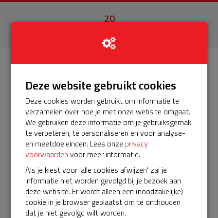
20
donaties
Info
Donateurs
20
Deze website gebruikt cookies
Deze cookies worden gebruikt om informatie te
Het servicepakket van onze BuurtAED verloopt bijna en
verzamelen over hoe je met onze website omgaat.
moet worden verlengd, zodat onze AED gebruiksklaar
We gebruiken deze informatie om je gebruiksgemak
blijft. Help je mee? Doneer voor ons servicepakket!
te verbeteren, te personaliseren en voor analyse-
en meetdoeleinden. Lees onze
privacy
𝕏
voorwaarden
voor meer informatie.
Als je kiest voor 'alle cookies afwijzen' zal je
informatie niet worden gevolgd bij je bezoek aan
deze website. Er wordt alleen een (noodzakelijke)
Laatste donaties
cookie in je browser geplaatst om te onthouden
Bekijk alle
dat je niet gevolgd wilt worden.