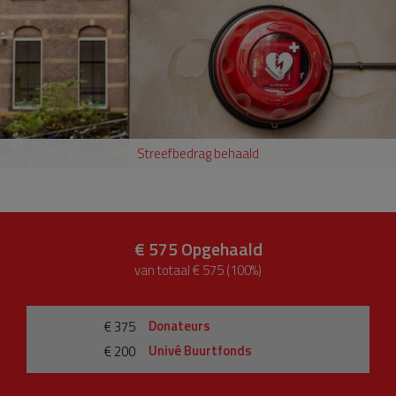
Streefbedrag behaald
€ 575
Opgehaald
van totaal € 575 (100%)
Donateurs
€ 375
Univé Buurtfonds
€ 200