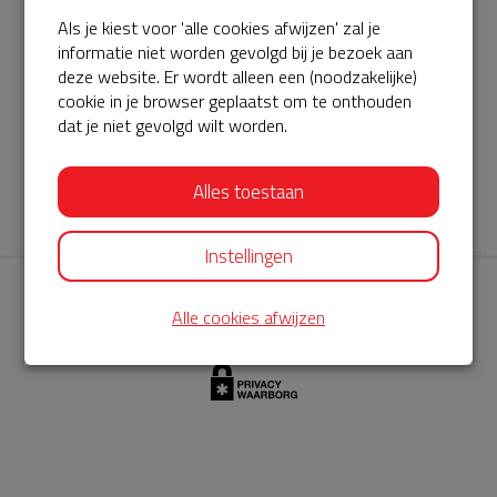
Als je kiest voor 'alle cookies afwijzen' zal je
AED360-ProCardio
informatie niet worden gevolgd bij je bezoek aan
ServiceBuurtAED wordt aangeboden door de Hartstichting en
deze website. Er wordt alleen een (noodzakelijke)
cookie in je browser geplaatst om te onthouden
AED360-ProCardio. Net als bij BuurtAED is AED360-ProCardio
dat je niet gevolgd wilt worden.
de leverancier van het servicepakket en ontzorgen zij jou de
komende jaren. AED360-ProCardio is gespecialiseerd in de
Alles toestaan
levering en het onderhoud van Philips AED’s.
Instellingen
Alle cookies afwijzen