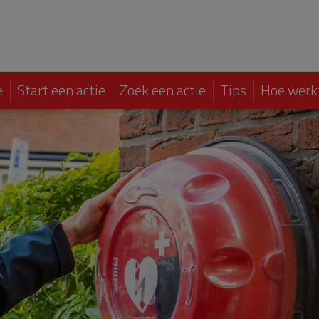
e
Start een actie
Zoek een actie
Tips
Hoe werk