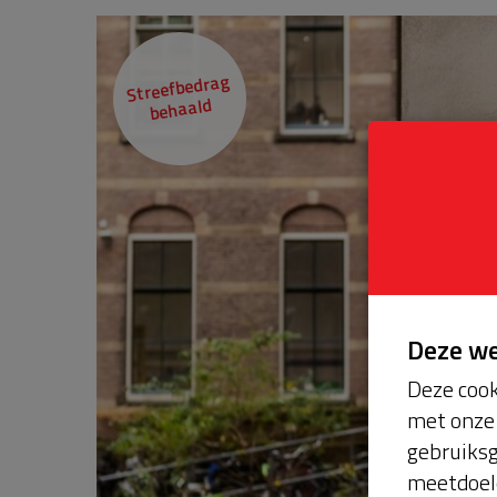
Streefbedrag
behaald
Deze w
Deze cook
met onze 
gebruiksg
meetdoel