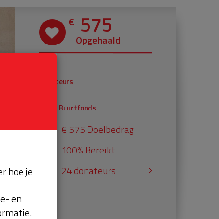
575
€
Opgehaald
€ 375
Donateurs
€ 200
Univé Buurtfonds
€ 575 Doelbedrag
100% Bereikt
24 donateurs
r hoe je
e
se- en
ormatie.