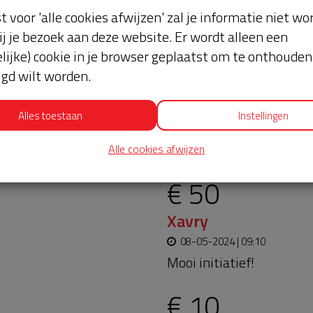
st voor 'alle cookies afwijzen' zal je informatie niet w
ij je bezoek aan deze website. Er wordt alleen een
lijke) cookie in je browser geplaatst om te onthouden 
lgd wilt worden.
Alles toestaan
Instellingen
oopt bijna en moet
Laatste don
aar blijft. Help je mee?
Alle cookies afwijzen
€ 50
Xavry
08-05-2024 | 09:10
Mooi initiatief!
€ 10