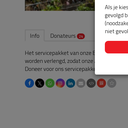
Als je kie
gevolgd b
(noodzake
niet gevo
Info
Donateurs
24
Het servicepakket van onze BuurtAED verl
worden verlengd, zodat onze AED gebruikskl
Doneer voor ons servicepakket!
𝕏