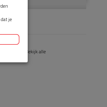
orden
dat je
aties
Bekijk alle