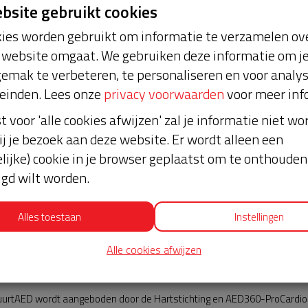
ebsite gebruikt cookies
ies worden gebruikt om informatie te verzamelen ove
website omgaat. We gebruiken deze informatie om j
emak te verbeteren, te personaliseren en voor analy
einden. Lees onze
privacy voorwaarden
voor meer inf
st voor 'alle cookies afwijzen' zal je informatie niet w
Nieuws
ij je bezoek aan deze website. Er wordt alleen een
lijke) cookie in je browser geplaatst om te onthouden 
lgd wilt worden.
Alles toestaan
Instellingen
Alle cookies afwijzen
AED360-ProCardio
urtAED wordt aangeboden door de Hartstichting en AED360-ProCardio. 