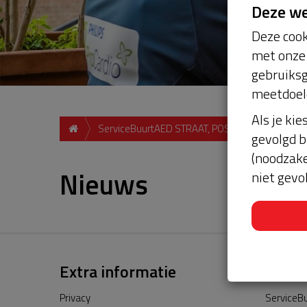
Deze w
Deze cook
met onze 
gebruiksg
meetdoel
Als je kie
ServiceBuurtAED STRAAT, POSTCODE, PLAATS
gevolgd b
(noodzake
Nieuws
niet gevo
Extra informatie
Privacy
ServiceBu