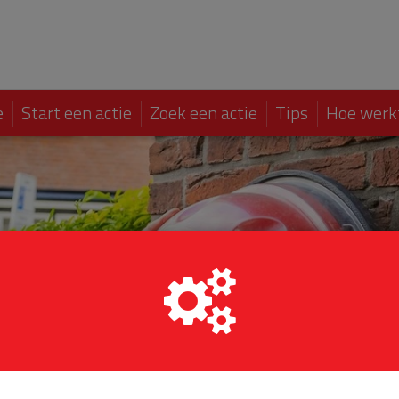
e
Start een actie
Zoek een actie
Tips
Hoe werk