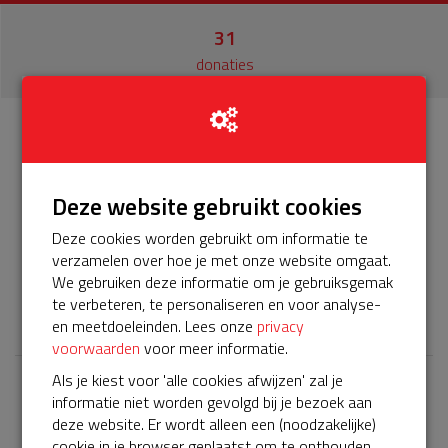
31
donaties
Info
Donateurs
31
Deze website gebruikt cookies
Het servicepakket van onze BuurtAED verloopt bijna en
Deze cookies worden gebruikt om informatie te
moet worden verlengd, zodat onze AED gebruiksklaar
verzamelen over hoe je met onze website omgaat.
blijft. Help je mee? Doneer voor ons servicepakket!
We gebruiken deze informatie om je gebruiksgemak
te verbeteren, te personaliseren en voor analyse-
𝕏
en meetdoeleinden. Lees onze
privacy
voorwaarden
voor meer informatie.
Als je kiest voor 'alle cookies afwijzen' zal je
informatie niet worden gevolgd bij je bezoek aan
Laatste donaties
deze website. Er wordt alleen een (noodzakelijke)
Bekijk alle
cookie in je browser geplaatst om te onthouden