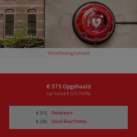
Streefbedrag behaald
€ 575
Opgehaald
van totaal € 575 (100%)
Donateurs
€ 375
Univé Buurtfonds
€ 200