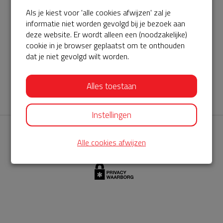
Als je kiest voor 'alle cookies afwijzen' zal je
AED360-ProCardio
informatie niet worden gevolgd bij je bezoek aan
ServiceBuurtAED wordt aangeboden door de Hartstichting en
deze website. Er wordt alleen een (noodzakelijke)
cookie in je browser geplaatst om te onthouden
AED360-ProCardio. Net als bij BuurtAED is AED360-ProCardio
dat je niet gevolgd wilt worden.
de leverancier van het servicepakket en ontzorgen zij jou de
komende jaren. AED360-ProCardio is gespecialiseerd in de
Alles toestaan
levering en het onderhoud van Philips AED’s.
Instellingen
Alle cookies afwijzen