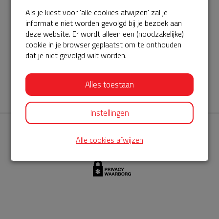
Als je kiest voor 'alle cookies afwijzen' zal je
AED360-ProCardio
informatie niet worden gevolgd bij je bezoek aan
ServiceBuurtAED wordt aangeboden door de Hartstichting en
deze website. Er wordt alleen een (noodzakelijke)
cookie in je browser geplaatst om te onthouden
AED360-ProCardio. Net als bij BuurtAED is AED360-ProCardio
dat je niet gevolgd wilt worden.
de leverancier van het servicepakket en ontzorgen zij jou de
komende jaren. AED360-ProCardio is gespecialiseerd in de
Alles toestaan
levering en het onderhoud van Philips AED’s.
Instellingen
Alle cookies afwijzen