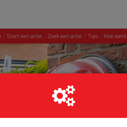
e
Start een actie
Zoek een actie
Tips
Hoe werk