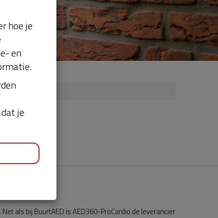
r hoe je
e
se- en
ormatie.
orden
dat je
Net als bij BuurtAED is AED360-ProCardio de leverancier