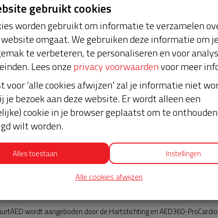
ebsite gebruikt cookies
ies worden gebruikt om informatie te verzamelen ove
website omgaat. We gebruiken deze informatie om j
emak te verbeteren, te personaliseren en voor analy
einden. Lees onze
privacy voorwaarden
voor meer inf
st voor 'alle cookies afwijzen' zal je informatie niet w
Nieuws
ij je bezoek aan deze website. Er wordt alleen een
lijke) cookie in je browser geplaatst om te onthouden 
lgd wilt worden.
Alles toestaan
Instellingen
Alle cookies afwijzen
AED360-ProCardio
urtAED wordt aangeboden door de Hartstichting en AED360-ProCardio. 