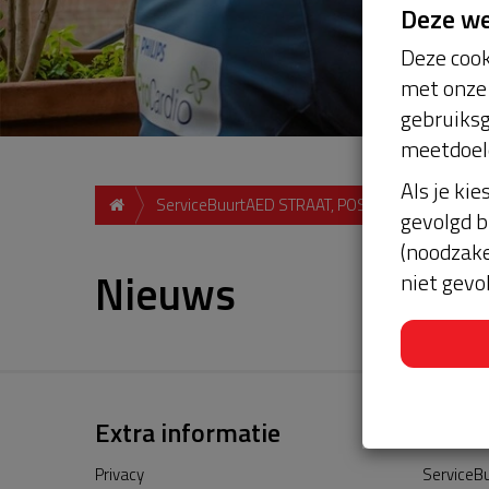
Deze w
Deze cook
met onze 
gebruiksg
meetdoel
Als je kie
ServiceBuurtAED STRAAT, POSTCODE, PLAATS
gevolgd b
(noodzake
Nieuws
niet gevo
Extra informatie
Privacy
ServiceBu