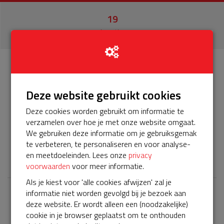
19
donaties
Info
Donateurs
19
Deze website gebruikt cookies
Het servicepakket van onze BuurtAED verloopt bijna en
Deze cookies worden gebruikt om informatie te
moet worden verlengd, zodat onze AED gebruiksklaar
verzamelen over hoe je met onze website omgaat.
blijft. Help je mee? Doneer voor ons servicepakket!
We gebruiken deze informatie om je gebruiksgemak
te verbeteren, te personaliseren en voor analyse-
𝕏
en meetdoeleinden. Lees onze
privacy
voorwaarden
voor meer informatie.
Als je kiest voor 'alle cookies afwijzen' zal je
informatie niet worden gevolgd bij je bezoek aan
Laatste donaties
deze website. Er wordt alleen een (noodzakelijke)
cookie in je browser geplaatst om te onthouden
Bekijk alle