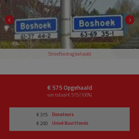
Streefbedrag behaald
€ 575
Opgehaald
van totaal € 575 (100%)
Donateurs
€ 375
Univé Buurtfonds
€ 200