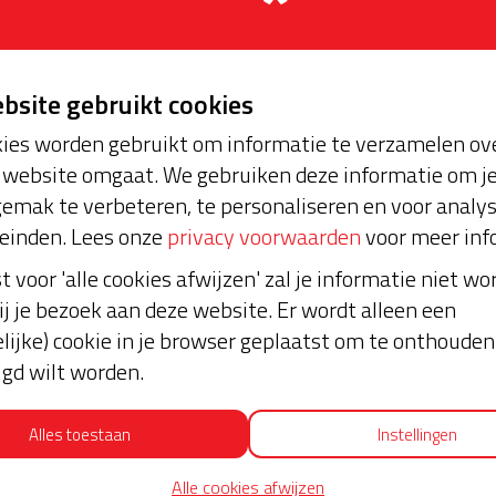
ebsite gebruikt cookies
ies worden gebruikt om informatie te verzamelen ove
website omgaat. We gebruiken deze informatie om j
oopt bijna en moet
emak te verbeteren, te personaliseren en voor analy
Laatste don
aar blijft. Help je mee?
einden. Lees onze
privacy voorwaarden
voor meer inf
st voor 'alle cookies afwijzen' zal je informatie niet w
€ 25
ij je bezoek aan deze website. Er wordt alleen een
lijke) cookie in je browser geplaatst om te onthouden 
Anoniem
lgd wilt worden.
14-02-2024 | 18:01
Met dank aan de werkgr
Alles toestaan
Instellingen
€ 10
Alle cookies afwijzen