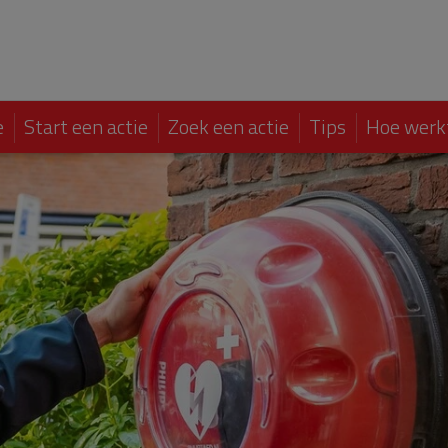
e
Start een actie
Zoek een actie
Tips
Hoe werk