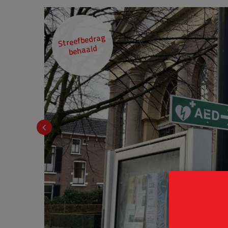
Streefbedrag
behaald