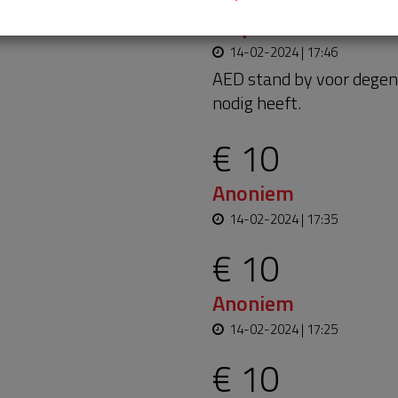
Joop
14-02-2024 | 17:46
AED stand by voor degen
nodig heeft.
€ 10
Anoniem
14-02-2024 | 17:35
€ 10
Anoniem
14-02-2024 | 17:25
€ 10