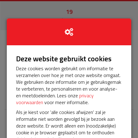
19
donaties
Info
Donateurs
19
Deze website gebruikt cookies
Het servicepakket van onze BuurtAED verloopt bijna en
Deze cookies worden gebruikt om informatie te
moet worden verlengd, zodat onze AED gebruiksklaar
verzamelen over hoe je met onze website omgaat.
blijft. Help je mee? Doneer voor ons servicepakket!
We gebruiken deze informatie om je gebruiksgemak
te verbeteren, te personaliseren en voor analyse-
𝕏
en meetdoeleinden. Lees onze
privacy
voorwaarden
voor meer informatie.
Als je kiest voor 'alle cookies afwijzen' zal je
informatie niet worden gevolgd bij je bezoek aan
Laatste donaties
deze website. Er wordt alleen een (noodzakelijke)
cookie in je browser geplaatst om te onthouden
Bekijk alle