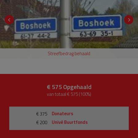
Streefbedrag behaald
€ 575
Opgehaald
van totaal € 575 (100%)
Donateurs
€ 375
Univé Buurtfonds
€ 200