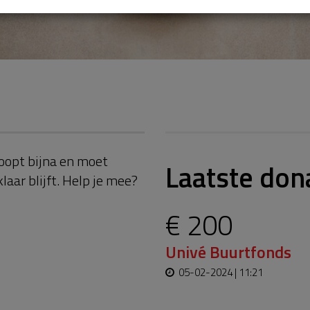
oopt bijna en moet
Laatste don
aar blijft. Help je mee?
€ 200
Univé Buurtfonds
05-02-2024 | 11:21