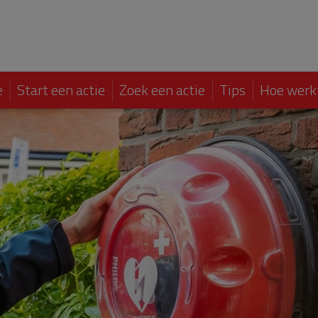
e
Start een actie
Zoek een actie
Tips
Hoe werk