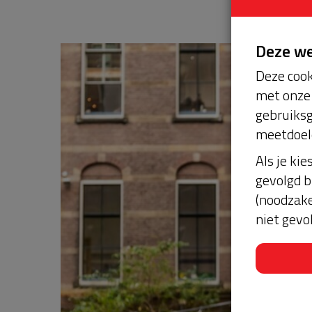
Deze w
Deze cook
met onze 
gebruiksg
meetdoel
Als je kie
gevolgd b
(noodzake
niet gevo