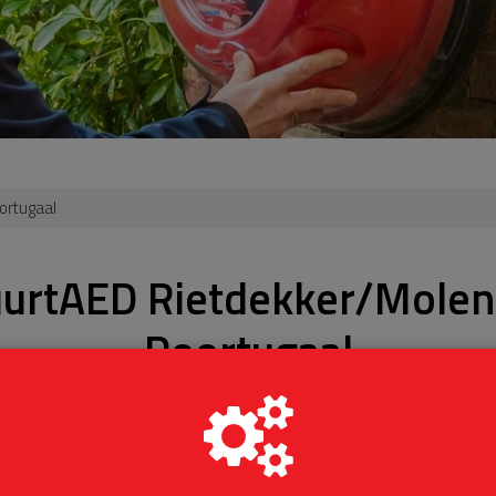
ortugaal
urtAED Rietdekker/Molen
Poortugaal
Je kunt niet meer doneren
AFGESLOTEN