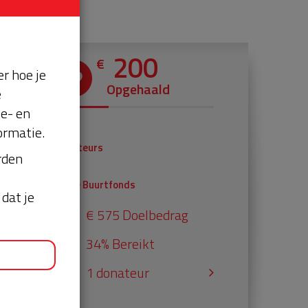
200
€
r hoe je
Opgehaald
e
se- en
ormatie.
€ 0
Donateurs
orden
€ 200
Univé Buurtfonds
dat je
€ 575 Doelbedrag
34% Bereikt
1 donateur