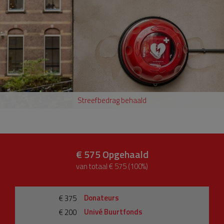
Streefbedrag behaald
€ 575
Opgehaald
van totaal € 575 (100%)
Donateurs
€ 375
Univé Buurtfonds
€ 200