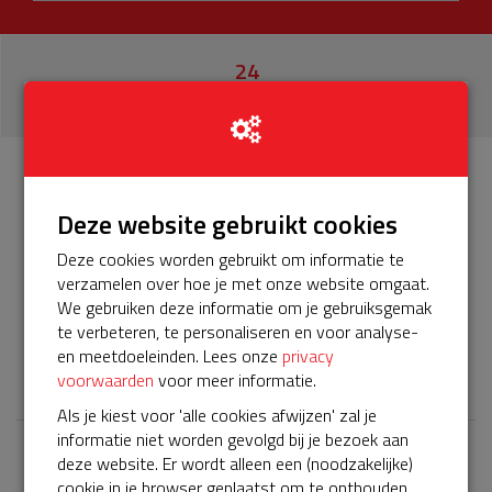
24
donaties
Info
Donateurs
24
Deze website gebruikt cookies
Deze cookies worden gebruikt om informatie te
Het servicepakket van onze BuurtAED verloopt bijna en
verzamelen over hoe je met onze website omgaat.
moet worden verlengd, zodat onze AED gebruiksklaar
We gebruiken deze informatie om je gebruiksgemak
blijft. Help je mee? Doneer voor ons servicepakket!
te verbeteren, te personaliseren en voor analyse-
en meetdoeleinden. Lees onze
privacy
𝕏
voorwaarden
voor meer informatie.
Als je kiest voor 'alle cookies afwijzen' zal je
informatie niet worden gevolgd bij je bezoek aan
deze website. Er wordt alleen een (noodzakelijke)
Laatste donaties
cookie in je browser geplaatst om te onthouden