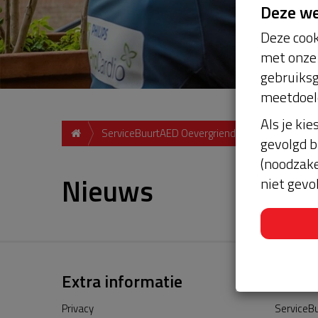
Deze w
Deze cook
met onze 
gebruiksg
meetdoel
Als je kie
ServiceBuurtAED Oevergriend, 1356 Almere
gevolgd b
(noodzake
Nieuws
niet gevo
Extra informatie
Privacy
ServiceBu