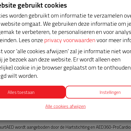
ebsite gebruikt cookies
ies worden gebruikt om informatie te verzamelen ove
website omgaat. We gebruiken deze informatie om j
emak te verbeteren, te personaliseren en voor analy
einden. Lees onze
privacy voorwaarden
voor meer inf
st voor 'alle cookies afwijzen' zal je informatie niet w
Nieuws
ij je bezoek aan deze website. Er wordt alleen een
lijke) cookie in je browser geplaatst om te onthouden 
lgd wilt worden.
Alles toestaan
Instellingen
Alle cookies afwijzen
AED360-ProCardio
urtAED wordt aangeboden door de Hartstichting en AED360-ProCardio. 