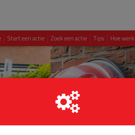
e
Start een actie
Zoek een actie
Tips
Hoe werk