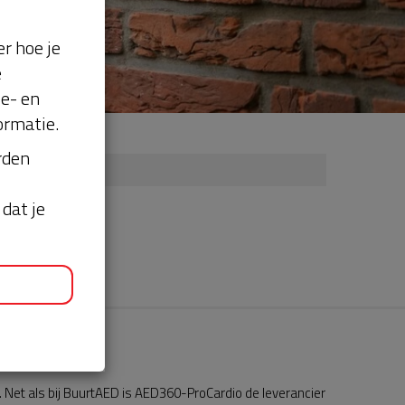
r hoe je
e
se- en
ormatie.
orden
dat je
Net als bij BuurtAED is AED360-ProCardio de leverancier