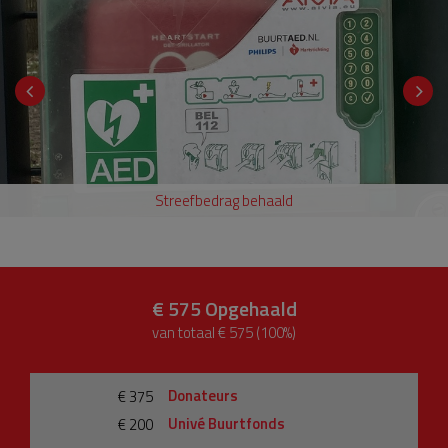
Streefbedrag behaald
€ 575
Opgehaald
van totaal € 575 (100%)
Donateurs
€ 375
Univé Buurtfonds
€ 200