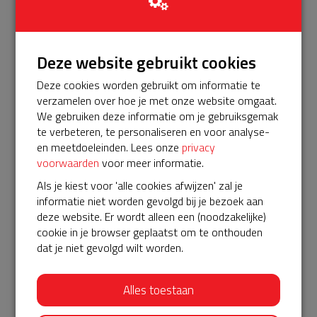
Bekijk alle
€ 100
Deze website gebruikt cookies
Stichting Jeugdland Haarlemmermeer
Deze cookies worden gebruikt om informatie te
06-03-2024 | 09:57
verzamelen over hoe je met onze website omgaat.
We gebruiken deze informatie om je gebruiksgemak
€ 245
te verbeteren, te personaliseren en voor analyse-
Stichting Wijkraad Toolenburg, Lettenburg
en meetdoeleinden. Lees onze
privacy
110, 2135 DH Hoofddorp
voorwaarden
voor meer informatie.
05-03-2024 | 19:59
Als je kiest voor 'alle cookies afwijzen' zal je
informatie niet worden gevolgd bij je bezoek aan
Donatie van Stichting Wijkraad Toolenburg.
deze website. Er wordt alleen een (noodzakelijke)
cookie in je browser geplaatst om te onthouden
€ 10
dat je niet gevolgd wilt worden.
B
27-01-2024 | 14:50
Alles toestaan