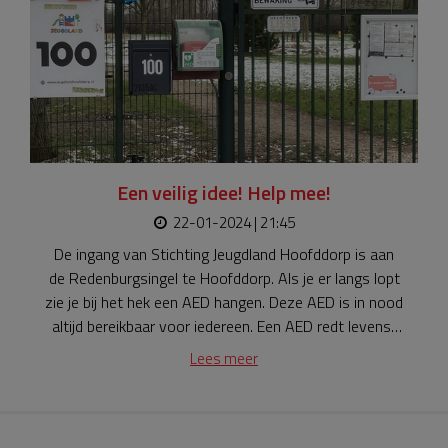
Een veilig idee! Help mee!
22-01-2024 | 21:45
De ingang van Stichting Jeugdland Hoofddorp is aan
de Redenburgsingel te Hoofddorp. Als je er langs lopt
zie je bij het hek een AED hangen. Deze AED is in nood
altijd bereikbaar voor iedereen. Een AED redt levens!!
Nu loopt ons serviceontract binnekort af en dat gaan
Lees meer
wij natuurlijk verlengen. Het zou té gek voor woorden
zijn om dat niet te doen. Maar... dat kost natuurlijk
geld. Wilt u ons daarbij helpen? Doneer uw bijdrage via
deze site en help mee om levens te redden.