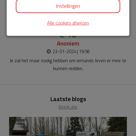
€ 10
Instellingen
Anoniem
24-01-2024 | 17:07
Alle cookies afwijzen
€ 10
Anoniem
23-01-2024 | 19:58
Je zal het maar nodig hebben om iemands leven er mee te
kunnen redden.
Laatste blogs
Bekijk alle