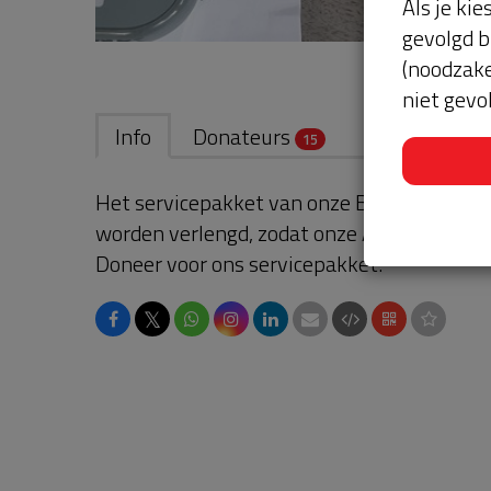
Als je kie
gevolgd b
(noodzake
niet gevo
Info
Donateurs
15
Het servicepakket van onze BuurtAED verl
worden verlengd, zodat onze AED gebruikskl
Doneer voor ons servicepakket!
𝕏