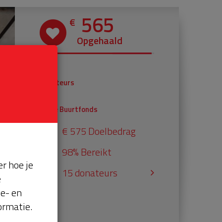
565
€
Opgehaald
€ 365
Donateurs
€ 200
Univé Buurtfonds
€ 575 Doelbedrag
98% Bereikt
r hoe je
15 donateurs
e
se- en
ormatie.