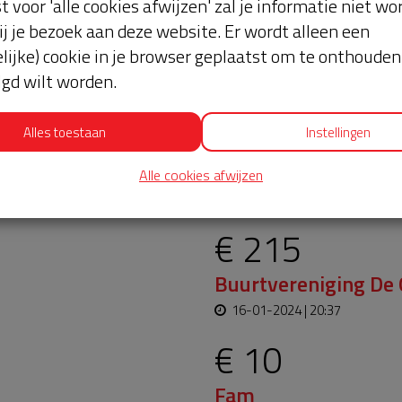
st voor 'alle cookies afwijzen' zal je informatie niet w
ij je bezoek aan deze website. Er wordt alleen een
lijke) cookie in je browser geplaatst om te onthouden 
lgd wilt worden.
Alles toestaan
Instellingen
oopt bijna en moet
Laatste don
Alle cookies afwijzen
aar blijft. Help je mee?
€ 215
Buurtvereniging De
16-01-2024 | 20:37
€ 10
Fam