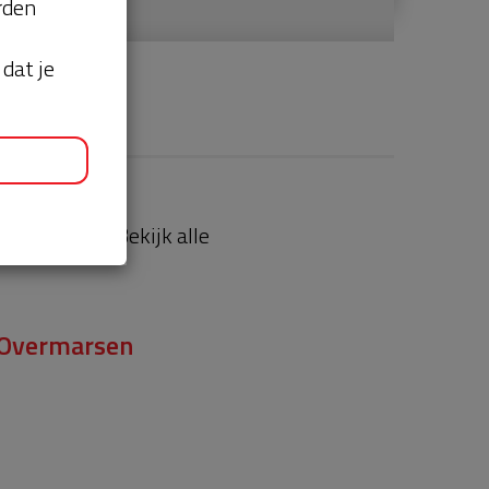
orden
dat je
aties
Bekijk alle
 Overmarsen