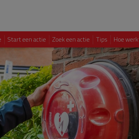
e
Start een actie
Zoek een actie
Tips
Hoe werk