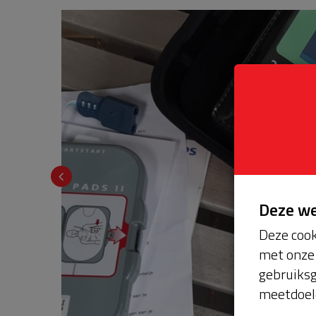
Deze w
Deze cook
met onze 
gebruiksg
meetdoel