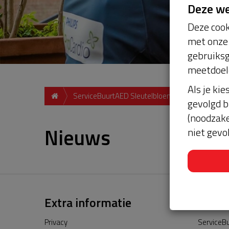
Deze w
Deze cook
met onze 
gebruiksg
meetdoel
Als je kie
ServiceBuurtAED Sleutelbloem 6971 Brummen
gevolgd b
(noodzake
Nieuws
niet gevo
Extra informatie
Privacy
ServiceBu