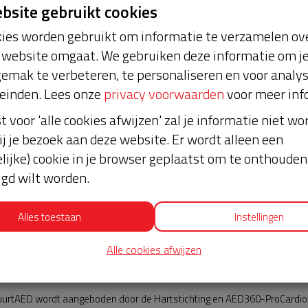
ebsite gebruikt cookies
ies worden gebruikt om informatie te verzamelen ove
website omgaat. We gebruiken deze informatie om j
emak te verbeteren, te personaliseren en voor analy
einden. Lees onze
privacy voorwaarden
voor meer inf
st voor 'alle cookies afwijzen' zal je informatie niet w
Nieuws
ij je bezoek aan deze website. Er wordt alleen een
lijke) cookie in je browser geplaatst om te onthouden 
lgd wilt worden.
Alles toestaan
Instellingen
Alle cookies afwijzen
AED360-ProCardio
urtAED wordt aangeboden door de Hartstichting en AED360-ProCardio. 