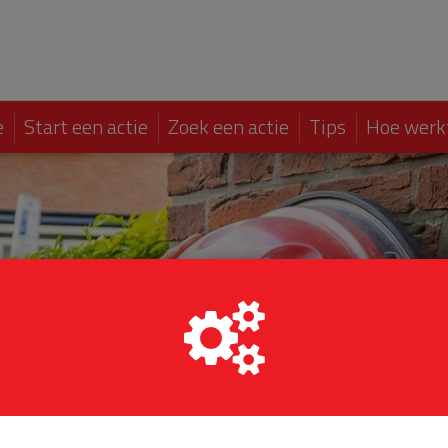
e
Start een actie
Zoek een actie
Tips
Hoe werk