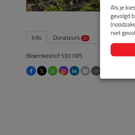
Als je kie
gevolgd b
(noodzake
niet gevo
Info
Donateurs
Straat naam e
21
Bloemkeshof 5301WS
𝕏