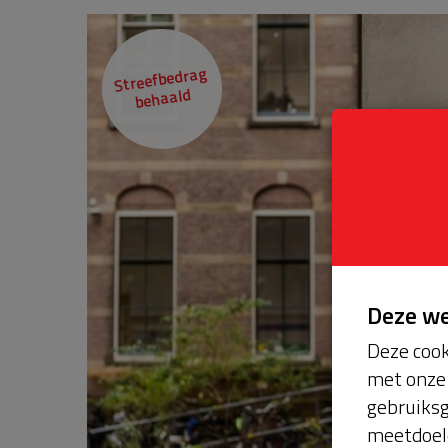
Streefbedrag
behaald
Deze w
Deze cook
met onze 
gebruiksg
meetdoel