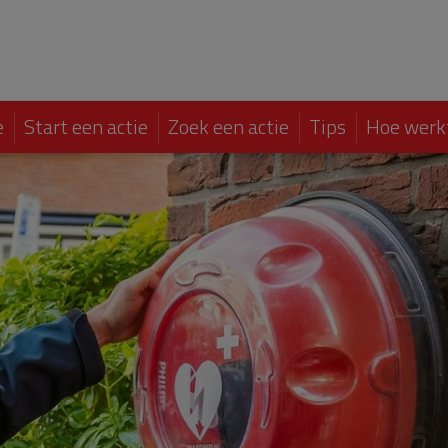
e
Start een actie
Zoek een actie
Tips
Hoe werk