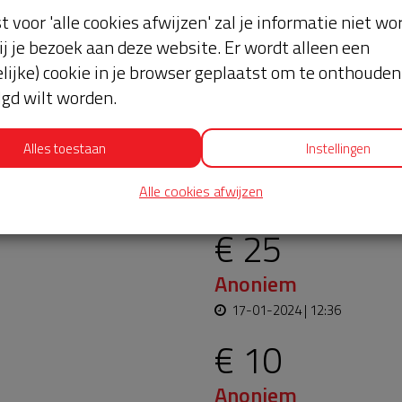
st voor 'alle cookies afwijzen' zal je informatie niet w
ij je bezoek aan deze website. Er wordt alleen een
lijke) cookie in je browser geplaatst om te onthouden 
lgd wilt worden.
r bij z
Alles toestaan
Instellingen
Laatste don
Alle cookies afwijzen
€ 25
Anoniem
17-01-2024 | 12:36
€ 10
Anoniem