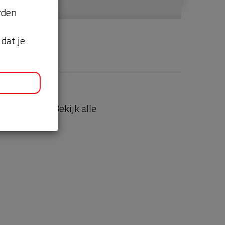
orden
dat je
aties
Bekijk alle