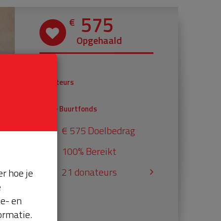
575
€
Opgehaald
€ 375
Donateurs
€ 200
Univé Buurtfonds
€ 575 Doelbedrag
100% Bereikt
21 donateurs
r hoe je
e
se- en
ormatie.