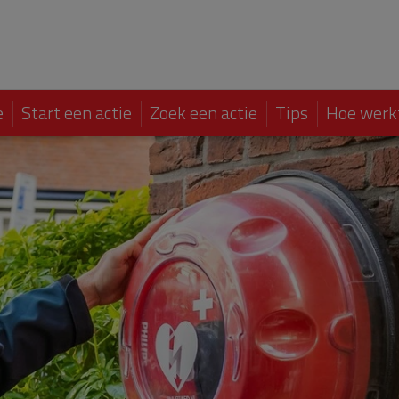
e
Start een actie
Zoek een actie
Tips
Hoe werk