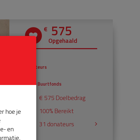
575
€
Opgehaald
€ 375
Donateurs
€ 200
Univé Buurtfonds
€ 575 Doelbedrag
100% Bereikt
r hoe je
e
31 donateurs
se- en
ormatie.