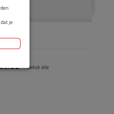
orden
dat je
aties
Bekijk alle