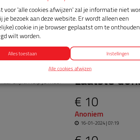
st voor 'alle cookies afwijzen' zal je informatie niet w
ij je bezoek aan deze website. Er wordt alleen een
lijke) cookie in je browser geplaatst om te onthouden 
lgd wilt worden.
Alles toestaan
Instellingen
Alle cookies afwijzen
oopt bijna en moet
Laatste don
aar blijft. Help je mee?
€ 10
Anoniem
16-01-2024 | 07:19