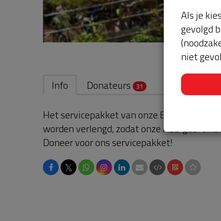
Als je kie
gevolgd b
(noodzake
niet gevo
Info
Donateurs
31
Het servicepakket van onze BuurtAED verl
worden verlengd, zodat onze AED gebruikskl
Doneer voor ons servicepakket!
𝕏