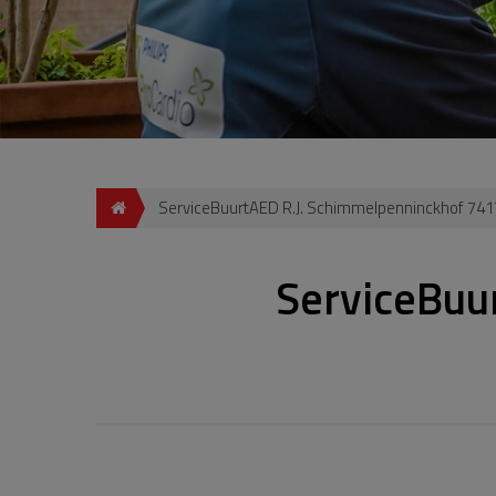
ServiceBuurtAED R.J. Schimmelpenninckhof 741
ServiceBuu