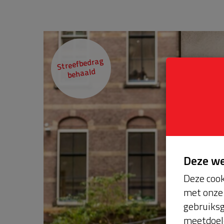
Streefbedrag
behaald
Deze w
Deze cook
met onze 
gebruiksg
meetdoel