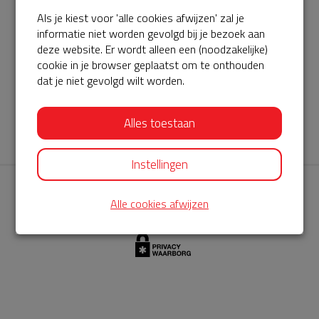
Als je kiest voor 'alle cookies afwijzen' zal je
AED360-ProCardio
informatie niet worden gevolgd bij je bezoek aan
ServiceBuurtAED wordt aangeboden door de Hartstichting en
deze website. Er wordt alleen een (noodzakelijke)
cookie in je browser geplaatst om te onthouden
AED360-ProCardio. Net als bij BuurtAED is AED360-ProCardio
dat je niet gevolgd wilt worden.
de leverancier van het servicepakket en ontzorgen zij jou de
komende jaren. AED360-ProCardio is gespecialiseerd in de
Alles toestaan
levering en het onderhoud van Philips AED’s.
Instellingen
Alle cookies afwijzen