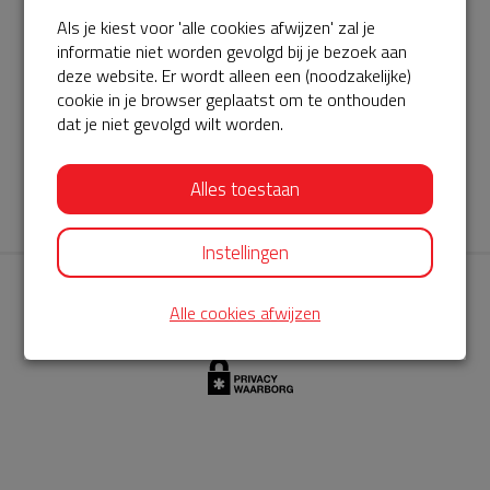
Als je kiest voor 'alle cookies afwijzen' zal je
AED360-ProCardio
informatie niet worden gevolgd bij je bezoek aan
ServiceBuurtAED wordt aangeboden door de Hartstichting en
deze website. Er wordt alleen een (noodzakelijke)
cookie in je browser geplaatst om te onthouden
AED360-ProCardio. Net als bij BuurtAED is AED360-ProCardio
dat je niet gevolgd wilt worden.
de leverancier van het servicepakket en ontzorgen zij jou de
komende jaren. AED360-ProCardio is gespecialiseerd in de
Alles toestaan
levering en het onderhoud van Philips AED’s.
Instellingen
Alle cookies afwijzen