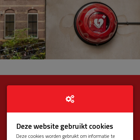
€ 200
Opgehaald
van totaal € 575 (34%)
Donateurs
€ 0
Deze website gebruikt cookies
Univé Buurtfonds
€ 200
Deze cookies worden gebruikt om informatie te