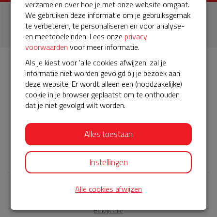
verzamelen over hoe je met onze website omgaat.
We gebruiken deze informatie om je gebruiksgemak
1
te verbeteren, te personaliseren en voor analyse-
donatie
en meetdoeleinden. Lees onze
privacy
voorwaarden
voor meer informatie.
Als je kiest voor 'alle cookies afwijzen' zal je
informatie niet worden gevolgd bij je bezoek aan
Info
Donateurs
1
deze website. Er wordt alleen een (noodzakelijke)
cookie in je browser geplaatst om te onthouden
dat je niet gevolgd wilt worden.
Het servicepakket van onze BuurtAED verloopt bijna en
moet worden verlengd, zodat onze AED gebruiksklaar
blijft. Help je mee? Doneer voor ons servicepakket!
Alles toestaan
𝕏
Instellingen
Alle cookies afwijzen
Laatste donaties
Bekijk alle